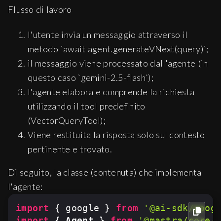
Flusso di lavoro
l'utente invia un messaggio attraverso il
metodo `await agent.generateVNext(query)`;
il messaggio viene processato dall'agente (in
questo caso `gemini-2.5-flash`);
l'agente elabora e comprende la richiesta
utilizzando il tool predefinito
(VectorQueryTool);
Viene restituita la risposta solo sul contesto
pertinente e trovato.
Di seguito, la classe (contenuta) che implementa
l'agente:
import
 { google } 
from
'@ai-sdk/goog
import
 { 
Agent
 } 
from
'@mastra/core/