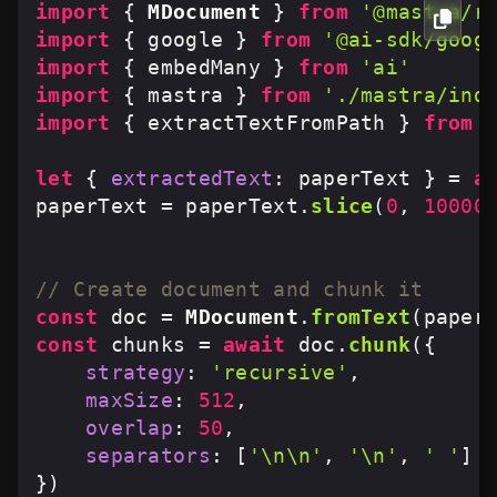
import
 { 
MDocument
 } 
from
'@mastra/r
import
 { google } 
from
'@ai-sdk/goog
import
 { embedMany } 
from
'ai'
import
 { mastra } 
from
'./mastra/ind
import
 { extractTextFromPath } 
from
let
 { 
extractedText
: paperText } = 
a
paperText = paperText.
slice
(
0
, 
10000
// Create document and chunk it
const
 doc = 
MDocument
.
fromText
const
 chunks = 
await
 doc.
chunk
({

strategy
: 
'recursive'
,

maxSize
: 
512
,

overlap
: 
50
,

separators
: [
'\n\n'
, 
'\n'
, 
' '
]

})
