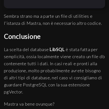
const
 model = google.
textEmbeddingMo
Sembra strano ma a parte un file di utilities e
l'istanza di Mastra, non è necessario altro codice.
// Generate embeddings
Conclusione
const
 { embeddings } = 
await
embedMa
model
: model,

La scelta del database
LibSQL
è stata fatta per
values
: chunks.
map
(
(
chunk
) =>
 ch
semplicità, ossia localmente viene creato un file db
providerOptions
: {

contenente tutti i dati. In casi reali e pronti alla
google
: {

taskType
: 
'QUESTION_ANSWERIN
produzione, molto probabilmente avrete bisogno
    }

di altri tipi di database, nel caso vi consigliamo di
  }

guardare PostgreSQL con la sua estensione
})

pgVector.
Mastra va bene ovunque?
// Get the vector store instance fro