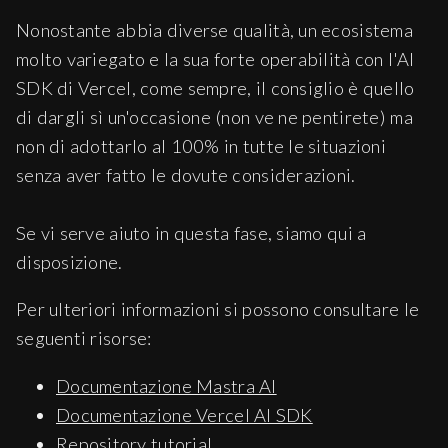
const
 vectorStore = mastra.
getVector
Nonostante abbia diverse qualità, un ecosistema
molto variegato e la sua forte operabilità con l'AI
SDK di Vercel, come sempre, il consiglio è quello
// Create an index for paper chunks
// 1536 for OpenAI text-embedding-3-
di dargli sì un'occasione (non ve ne pentirete) ma
await
 vectorStore.
createIndex
({

non di adottarlo al 100% in tutte le situazioni
indexName
: 
'books'
,

senza aver fatto le dovute considerazioni.
dimension
: 
3072
})

Se vi serve aiuto in questa fase, siamo qui a
disposizione.
// Store embeddings
Per ulteriori informazioni si possono consultare le
await
 vectorStore.
upsert
({

seguenti risorse:
indexName
: 
'books'
,

vectors
: embeddings,

Documentazione Mastra AI
metadata
: chunks.
map
(
(
chunk
) =>
 (
Documentazione Vercel AI SDK
text
: chunk.
text
,

source
: 
'transformer-book'
Repository tutorial