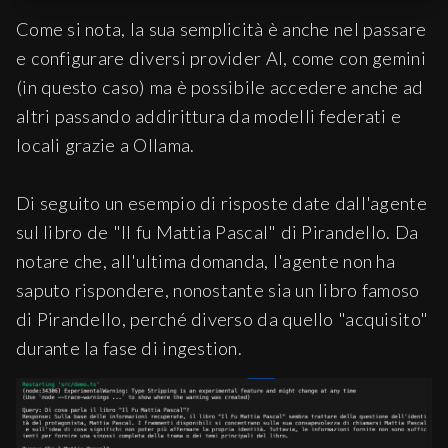
tools
: {

        vectorQueryTool

Come si nota, la sua semplicità è anche nel passare
      },

e configurare diversi provider AI, come con gemini
memory
: 
new
Memory
({

(in questo caso) ma è possibile accedere anche ad
storage
: 
new
LibSQLStore
({

altri passando addirittura da modelli federati e
url
: 
'file:./database/mastra
locali grazie a Ollama.
    })

  })

})
Di seguito un esempio di risposte date dall'agente
sul libro de "Il fu Mattia Pascal" di Pirandello. Da
notare che, all'ultima domanda, l'agente non ha
saputo rispondere, nonostante sia un libro famoso
di Pirandello, perché diverso da quello "acquisito"
durante la fase di ingestion.