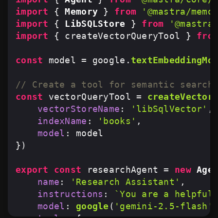
import
 { 
Memory
 } 
from
'@mastra/memo
import
 { 
LibSQLStore
 } 
from
'@mastra
import
 { createVectorQueryTool } 
fro
const
 model = google.
textEmbeddingMo
// Create a tool for semantic search
const
 vectorQueryTool = 
createVector
vectorStoreName
: 
'libSqlVector'
,

indexName
: 
'books'
,

model
: model

})

export
const
 researchAgent = 
new
Age
name
: 
'Research Assistant'
,

instructions
: 
`You are a helpful
model
: 
google
(
'gemini-2.5-flash'
)